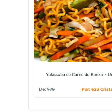
Yakissoba de Carne do Banzai - U
De:
779
Por: 623 Crist