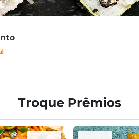
anto
al
Troque Prêmios