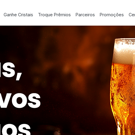
Ganhe Cristais
Troque Prêmios
Parceiros
Promoções
Cen