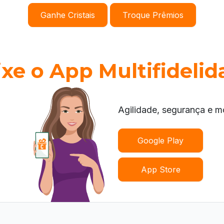
Ganhe Cristais
Troque Prêmios
ixe o App Multifidelid
Agilidade, segurança e m
Google Play
App Store